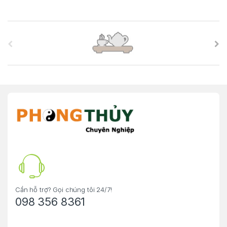
B
r
a
n
d
s
C
a
r
Cần hỗ trợ? Gọi chúng tôi 24/7!
098 356 8361
o