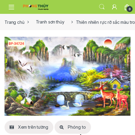
Skip to navigation
Skip to content
0
Trang chủ
Tranh sơn thủy
Thiên nhiên rực rỡ sắc màu tr
🔍
Xem trên tường
Phóng to