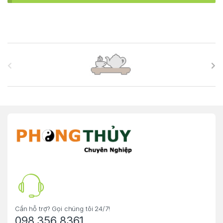
B
r
a
n
d
s
C
a
r
Cần hỗ trợ? Gọi chúng tôi 24/7!
098 356 8361