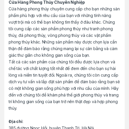
u
Cửa Hàng Phong Thủy Chuyên Nghiệp
Cửa hàng phong thủy chuyên cung cấp cho bạn những sản
s
phẩm phù hợp với nhu cầu của bạn với những tính năng
e
vượt trội mà có thể bạn không tìm thấy ở đâu khác. Chúng
tôi cung cấp các sản phẩm phong thủy như tranh phong
l
thủy, đá phong thủy, vòng phong thủy và các vật phẩm
phong thủy khác. Những sản phẩm này được chọn lựa cẩn
thận để đảm bảo rằng chúng mang lại sự cân bằng và cảm
giác thư giãn cho không gian sống của bạn.
Tất cả các sản phẩm của chúng tôi đều được lựa chọn và
chế tác với chất lượng tốt nhất để đem đến cho bạn sự hài
lòng và niềm tin tuyệt đối. Ngoài ra, chúng tôi còn cung cấp
dịch vụ tư vấn và lắp đặt sản phẩm để đảm bảo rằng bạn sẽ
có một không gian sống phù hợp với nhu cầu của mình. Hãy
đến với chúng tôi để khám phá thế giới phong thủy và trang
trí không gian sống của bạn trở nên thật đẹp và hợp phong
thủy.
Địa chỉ
:
385 đường Ngọc Hồi, huyện Thanh Trì, Hà Nội