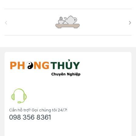
B
r
a
n
d
s
C
a
r
Cần hỗ trợ? Gọi chúng tôi 24/7!
098 356 8361
o