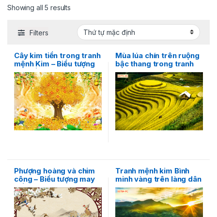
Showing all 5 results
Filters
Cây kim tiền trong tranh
Mùa lúa chín trên ruộng
mệnh Kim – Biểu tượng
bậc thang trong tranh
của tiền tài và danh
mệnh Kim
vọng
Phượng hoàng và chim
Tranh mệnh kim Bình
công – Biểu tượng may
minh vàng trên làng dân
mắn và danh vọng trong
tộc
tranh mệnh Kim