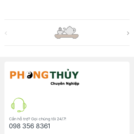
B
r
a
n
d
s
C
a
r
Cần hỗ trợ? Gọi chúng tôi 24/7!
098 356 8361
o