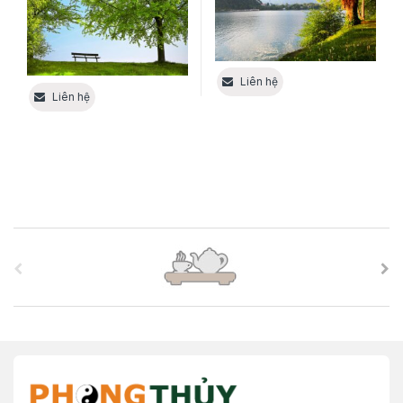
Liên hệ
Liên hệ
B
r
a
n
d