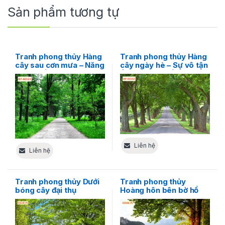
Sản phẩm tương tự
Tranh phong thủy Hàng
Tranh phong thủy Hàng
cây sau cơn mưa – Năng
cây ngày hè – Sự vô tận
lượng sống được nạp
ẩn trong sự sống tràn
đầy
đầy
Liên hệ
Liên hệ
Tranh phong thủy Dưới
Tranh phong thủy
bóng cây đại thụ
Hoàng hôn bên bờ hồ