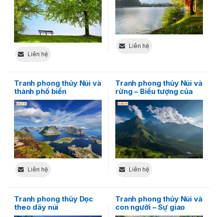
Liên hệ
Liên hệ
Tranh phong thủy Núi và
Tranh phong thủy Núi và
thành phố biển
rừng – Biểu tượng của
sức sống và sự trường
tồn
Liên hệ
Liên hệ
Tranh phong thủy Dọc
Tranh phong thủy Núi và
theo dãy núi
con người – Sự giao
thoa của sự sống