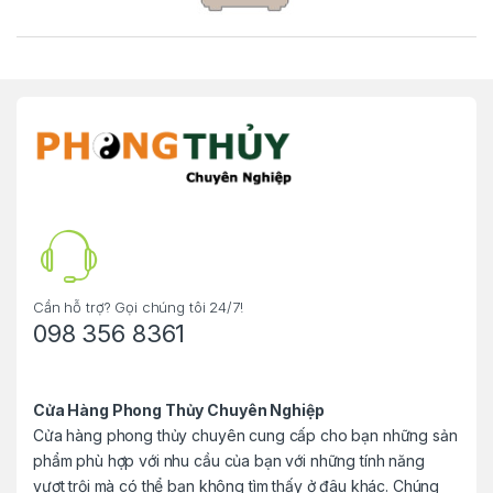
r
a
n
d
s
C
a
r
Cần hỗ trợ? Gọi chúng tôi 24/7!
098 356 8361
o
u
Cửa Hàng Phong Thủy Chuyên Nghiệp
Cửa hàng phong thủy chuyên cung cấp cho bạn những sản
s
phẩm phù hợp với nhu cầu của bạn với những tính năng
e
vượt trội mà có thể bạn không tìm thấy ở đâu khác. Chúng