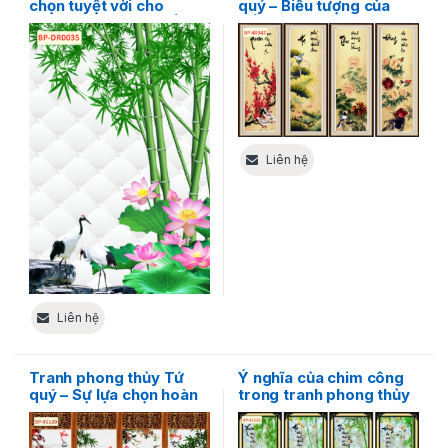
chọn tuyệt vời cho
quý – Biểu tượng của
không gian phòng tắm
bốn mùa
Liên hệ
Liên hệ
Tranh phong thủy Tứ
Ý nghĩa của chim công
quý – Sự lựa chọn hoàn
trong tranh phong thủy
hảo cho phòng khách
Tứ Quý
của bạn