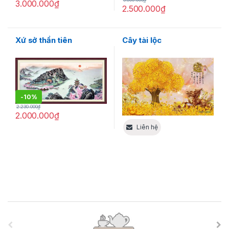
3.000.000
₫
2.500.000
₫
Xứ sở thần tiên
Cây tài lộc
-
10%
2.230.000
₫
2.000.000
₫
Liên hệ
B