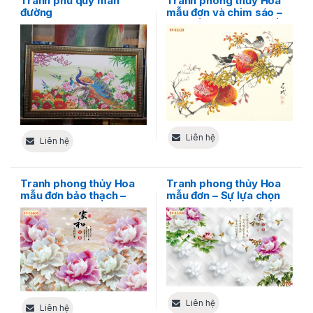
Tranh phú quý mãn
Tranh phong thủy Hoa
đường
mẫu đơn và chim sáo –
Sức sống mãnh liệt đến
lạ thường
Liên hệ
Liên hệ
Tranh phong thủy Hoa
Tranh phong thủy Hoa
mẫu đơn bảo thạch –
mẫu đơn – Sự lựa chọn
Tuyệt tác không gian
hoàn hảo cho không
sống
gian sống
Liên hệ
Liên hệ