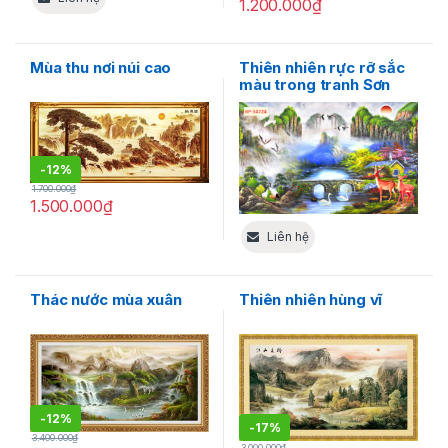
1.200.000
₫
Mùa thu nơi núi cao
Thiên nhiên rực rỡ sắc
màu trong tranh Sơn
thủy hữu tình độc đáo
-
12%
1.700.000
₫
1.500.000
₫
Liên hệ
Thác nước mùa xuân
Thiên nhiên hùng vĩ
-
12%
-
17%
3.400.000
₫
3.000.000
₫