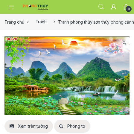
Skip to navigation
Skip to content
0
Trang chủ
Tranh
Tranh phong thủy sơn thủy phong cảnh
🔍
Xem trên tường
Phóng to