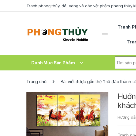
Skip to navigation
Skip to content
Tranh phong thủy, đá, vòng và các vật phẩm phong thủy 
Tranh P
Tra
Search fo
Danh Mục Sản Phẩm
Trang chủ
Bài viết được gắn thẻ “mã đáo thành 
Hướng
khác
Hướng dẫ
Tranh pho