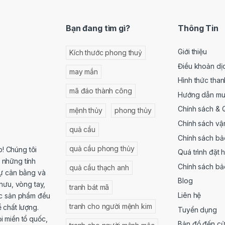
Bạn đang tìm gì?
Thông Tin
Giới thiệu
Kích thước phong thuỷ
Điều khoản dị
may mắn
Hình thức than
mã đáo thành công
Hướng dẫn mu
Chính sách & 
mệnh thủy
phong thủy
Chính sách vậ
quả cầu
Chính sách bả
quả cầu phong thủy
! Chúng tôi
Quá trình đặt 
 những tính
Chính sách bả
quả cầu thạch anh
sự cân bằng và
Blog
hưu, vòng tay,
tranh bát mã
Liên hệ
ác sản phẩm đều
tranh cho người mệnh kim
 chất lượng.
Tuyển dụng
 miền tổ quốc,
Bản đồ đến c