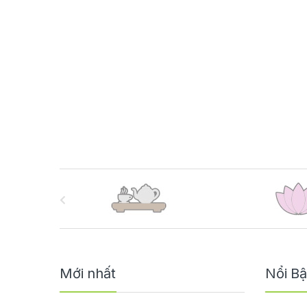
B
r
a
n
Mới nhất
Nổi Bậ
d