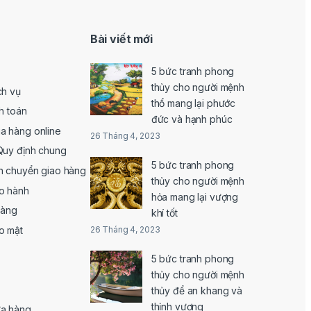
Bài viết mới
5 bức tranh phong
thủy cho người mệnh
ch vụ
thổ mang lại phước
h toán
đức và hạnh phúc
a hàng online
26 Tháng 4, 2023
Quy định chung
5 bức tranh phong
n chuyển giao hàng
thủy cho người mệnh
o hành
hỏa mang lại vượng
hàng
khí tốt
o mật
26 Tháng 4, 2023
5 bức tranh phong
thủy cho người mệnh
thủy để an khang và
thịnh vượng
ửa hàng