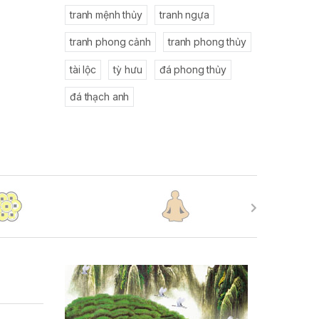
tranh mệnh thủy
tranh ngựa
tranh phong cảnh
tranh phong thủy
tài lộc
tỳ hưu
đá phong thủy
đá thạch anh