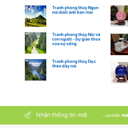
s
Tranh phong thủy Ngọn
núi dưới ánh ban mai
C
a
Tranh phong thủy Núi và
r
con người - Sự giao thoa
của sự sống
o
u
Tranh phong thủy Dọc
theo dãy núi
s
e
l
Nhận thông tin mới
...và nhận
thê