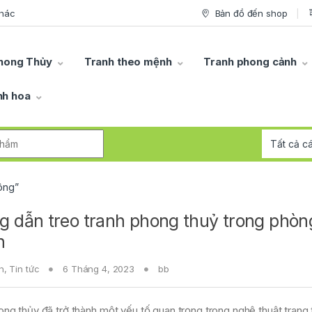
khác
Bản đồ đến shop
hong Thủy
Tranh theo mệnh
Tranh phong cảnh
nh hoa
r:
công”
 dẫn treo tranh phong thuỷ trong phòn
h
n
,
Tin tức
6 Tháng 4, 2023
bb
ng thủy đã trở thành một yếu tố quan trọng trong nghệ thuật trang t