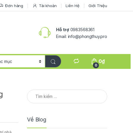
Đơn hàng
Tài khoản
Liên Hệ
Giới Thiệu
Hỗ trợ
0983568361
Email:
info@phongthuy.pro
0
₫
0
Tìm kiếm cho:
g
Về Blog
rí nhà