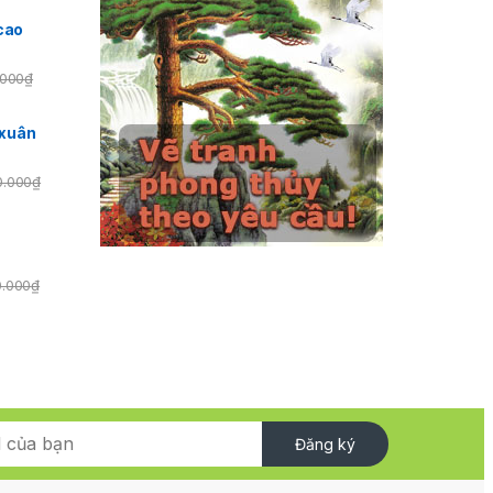
cao
.000
₫
xuân
0.000
₫
0.000
₫
Đăng ký