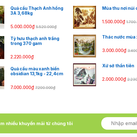
Quả cầu Thạch Anh hồng
Mùa thu nơi núi 
3A 3,68kg
1.500.000
₫
1.700
5.000.000
₫
5.520.000
₫
Thác nước mùa 
Tỳ hưu thạch anh trắng
trong 370 gam
3.000.000
₫
3.40
2.220.000
₫
Xứ sở thần tiên
Quả cầu màu xanh biển
obsidian 13,1kg - 22,4cm
2.000.000
₫
2.23
7.000.000
₫
7.200.000
₫
m nhiều khuyến mãi từ chúng tôi