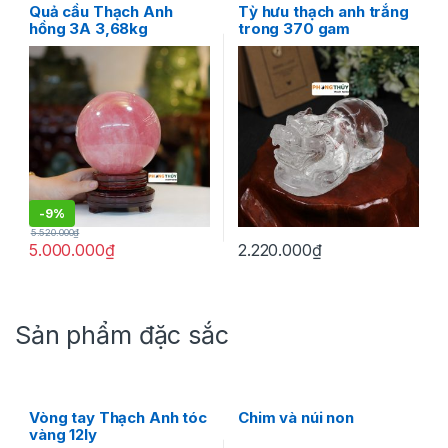
Quả cầu Thạch Anh
Tỳ hưu thạch anh trắng
hồng 3A 3,68kg
trong 370 gam
-
9%
5.520.000
₫
5.000.000
₫
2.220.000
₫
Sản phẩm đặc sắc
Vòng tay Thạch Anh tóc
Chim và núi non
vàng 12ly