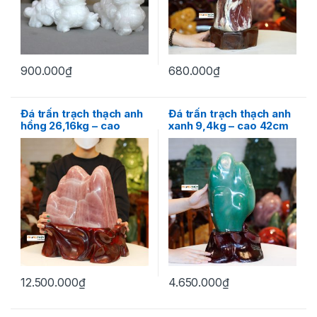
900.000
₫
680.000
₫
Đá trấn trạch thạch anh
Đá trấn trạch thạch anh
hồng 26,16kg – cao
xanh 9,4kg – cao 42cm
40cm
12.500.000
₫
4.650.000
₫