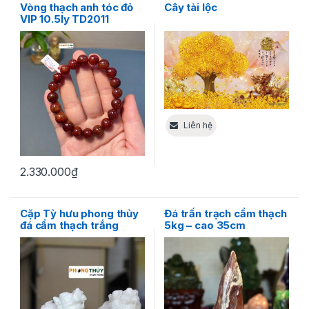
Vòng thạch anh tóc đỏ
Cây tài lộc
VIP 10.5ly TD2011
Liên hệ
2.330.000
₫
Cặp Tỳ hưu phong thủy
Đá trấn trạch cẩm thạch
đá cẩm thạch trắng
5kg – cao 35cm
16cm