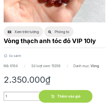
Xem trên tường
Phóng to
Vòng thạch anh tóc đỏ VIP 10ly
So sánh
Mã:
6164
Số lượt xem: 15358
Danh mục:
Vòng
2.350.000
₫
Quantity
Thêm vào giỏ