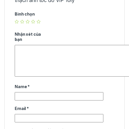
thạch anh tóc đỏ VIP 10ly”
Bình chọn
Nhận xét của
bạn
Name
*
Email
*