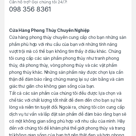
r
Cần hỗ trợ? Gọi chúng tôi 24/7!
098 356 8361
o
u
Cửa Hàng Phong Thủy Chuyên Nghiệp
Cửa hàng phong thủy chuyên cung cấp cho bạn những sản
s
phẩm phù hợp với nhu cầu của bạn với những tính năng
e
vượt trội mà có thể bạn không tìm thấy ở đâu khác. Chúng
tôi cung cấp các sản phẩm phong thủy như tranh phong
l
thủy, đá phong thủy, vòng phong thủy và các vật phẩm
phong thủy khác. Những sản phẩm này được chọn lựa cẩn
thận để đảm bảo rằng chúng mang lại sự cân bằng và cảm
giác thư giãn cho không gian sống của bạn.
Tất cả các sản phẩm của chúng tôi đều được lựa chọn và
chế tác với chất lượng tốt nhất để đem đến cho bạn sự hài
lòng và niềm tin tuyệt đối. Ngoài ra, chúng tôi còn cung cấp
dịch vụ tư vấn và lắp đặt sản phẩm để đảm bảo rằng bạn sẽ
có một không gian sống phù hợp với nhu cầu của mình. Hãy
đến với chúng tôi để khám phá thế giới phong thủy và trang
trí không gian sống của bạn trở nên thật đẹp và hợp phong