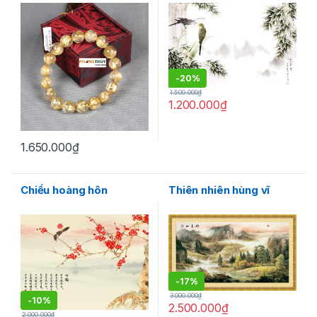
-
20%
1.500.000
₫
1.200.000
₫
1.650.000
₫
Chiều hoàng hôn
Thiên nhiên hùng vĩ
-
17%
3.000.000
₫
-
10%
2.500.000
₫
2.000.000
₫