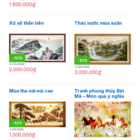
1.800.000
₫
Xứ sở thần tiên
Thác nước mùa xuân
-
10%
-
12%
2.230.000
₫
3.400.000
₫
2.000.000
₫
3.000.000
₫
Mùa thu nơi núi cao
Tranh phong thủy Bát
Mã – Món quà ý nghĩa
trong dịp đầu năm mới
-
12%
1.700.000
₫
1.500.000
₫