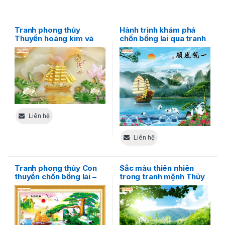
Tranh phong thủy
Hành trình khám phá
Thuyền hoàng kim và
chốn bồng lai qua tranh
biển ngọc bích – Vẻ đẹp
phong thủy Thuận buồm
trang nhã, tinh tế trong
xuôi gió
thiết kế nội thất
Liên hệ
Liên hệ
Tranh phong thủy Con
Sắc màu thiên nhiên
thuyền chốn bồng lai –
trong tranh mệnh Thủy
Nơi gửi gắm tâm hồn và
– Sự giao hòa tuyệt vời
hy vọng
của nghệ thuật phong
thủy