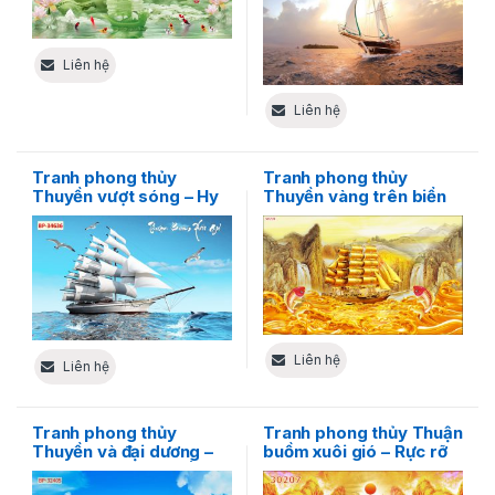
Liên hệ
Liên hệ
Tranh phong thủy
Tranh phong thủy
Thuyền vượt sóng – Hy
Thuyền vàng trên biển
vọng và sức mạnh giữa
rộng
đại dương xanh
Liên hệ
Liên hệ
Tranh phong thủy
Tranh phong thủy Thuận
Thuyền và đại dương –
buồm xuôi gió – Rực rỡ
Hòa mình vào sự bất tận
ánh hoàng kim của sự
tài lộc