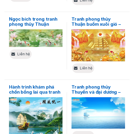
Liên hệ
Ngọc bích trong tranh
Tranh phong thủy
phong thủy Thuận
Thuận buồm xuôi gió –
buồm xuôi gió – Tinh
Rực rỡ ánh hoàng kim
hoa của sự may mắn
của sự tài lộc
Liên hệ
Liên hệ
Hành trình khám phá
Tranh phong thủy
chốn bồng lai qua tranh
Thuyền và đại dương –
phong thủy Thuận
Hòa mình vào sự bất tận
buồm xuôi gió