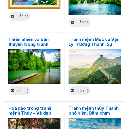
Liên hệ
Liên hệ
Thiên nhiên và bến
Tranh mệnh Mộc và Vạn
thuyền trong tranh
Lý Trường Thành: Sự
mệnh Thủy – Tinh hoa
cân bằng cho mọi không
của sự bình yên
gian sống
Liên hệ
Liên hệ
Hoa đào trong tranh
Tranh mệnh thủy Thành
mệnh Thủy – Vẻ đẹp
phố biển: Đắm chìm
kiêu sa và sang trọng
trong khung cảnh tuyệt
đẹp của biển cả