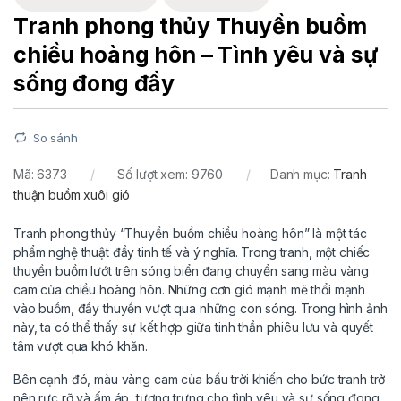
Tranh phong thủy Thuyền buồm
chiều hoàng hôn – Tình yêu và sự
sống đong đầy
So sánh
Mã:
6373
Số lượt xem: 9760
Danh mục:
Tranh
thuận buồm xuôi gió
Tranh phong thủy “Thuyền buồm chiều hoàng hôn” là một tác
phẩm nghệ thuật đầy tinh tế và ý nghĩa. Trong tranh, một chiếc
thuyền buồm lướt trên sóng biển đang chuyển sang màu vàng
cam của chiều hoàng hôn. Những cơn gió mạnh mẽ thổi mạnh
vào buồm, đẩy thuyền vượt qua những con sóng. Trong hình ảnh
này, ta có thể thấy sự kết hợp giữa tinh thần phiêu lưu và quyết
tâm vượt qua khó khăn.
Bên cạnh đó, màu vàng cam của bầu trời khiến cho bức tranh trở
nên rực rỡ và ấm áp, tượng trưng cho tình yêu và sự sống đong