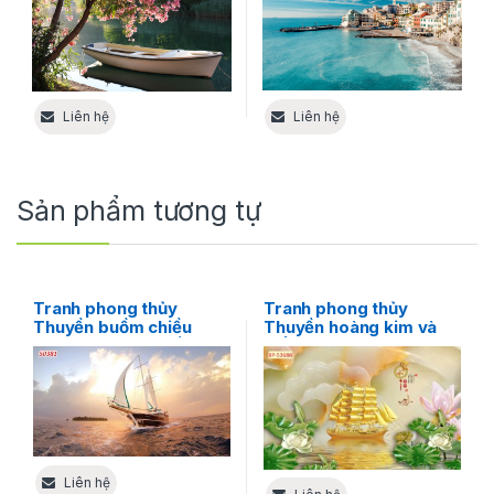
Liên hệ
Liên hệ
Sản phẩm tương tự
Tranh phong thủy
Tranh phong thủy
Thuyền buồm chiều
Thuyền hoàng kim và
hoàng hôn – Sự kết hợp
biển ngọc bích – Vẻ đẹp
giữa tình yêu và biển cả
trang nhã, tinh tế trong
thiết kế nội thất
Liên hệ