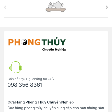
B
r
a
n
d
s
C
a
r
Cần hỗ trợ? Gọi chúng tôi 24/7!
098 356 8361
o
u
Cửa Hàng Phong Thủy Chuyên Nghiệp
Cửa hàng phong thủy chuyên cung cấp cho bạn những sản
s